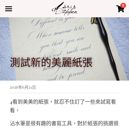
×
0
商品分類
首頁
所有商品分類
產品
熱門商品
水占小教室
測試新的美麗紙張
聯絡我們
登錄
2026年6月21日
4看到美美的紙張，就忍不住訂了一些來試寫看
看，
沾水筆是很有趣的書寫工具，對於紙張的挑選很