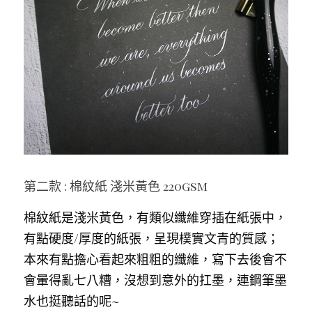
第二款 : 棉紋紙 淺米黃色 220gsm
棉紋紙是淺米黃色，有類似纖維穿插在紙張中，
有點硬度/厚度的紙張，呈現樸實文青的質感；
本來有點擔心看起來粗粗的纖維，寫下去後會不
會暈得亂七八糟，沒想到意外的扛墨，連鋼筆墨
水也挺聽話的呢~