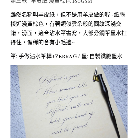
第三款 : 羊皮紙 淺黃棕色 180gsm
雖然名稱叫羊皮紙，但不是用羊皮做的喔~紙張
接近淺黃棕色，有著類似雲朵般的圖紋深淺交
錯，滑面，適合沾水筆書寫，大部分鋼筆墨水扛
得住，偏稀的會有小毛邊~
筆: 手做沾水筆桿+Zebra G / 墨: 自製鐵膽墨水