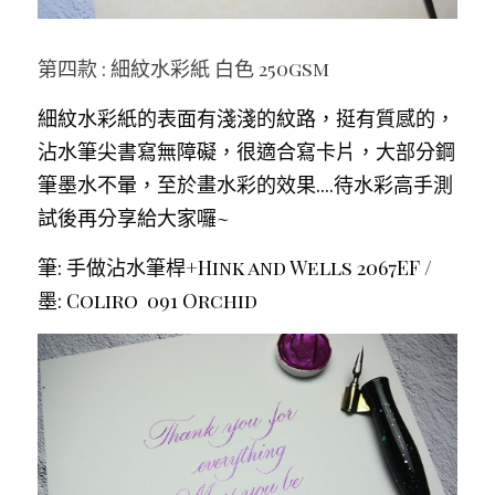
第四款 : 細紋水彩紙 白色 250gsm
細紋水彩紙的表面有淺淺的紋路，挺有質感的，
沾水筆尖書寫無障礙，很適合寫卡片，大部分鋼
筆墨水不暈，至於畫水彩的效果....待水彩高手測
試後再分享給大家囉~
筆: 手做沾水筆桿+Hink and Wells 2067EF / 
墨: Coliro  091 Orchid