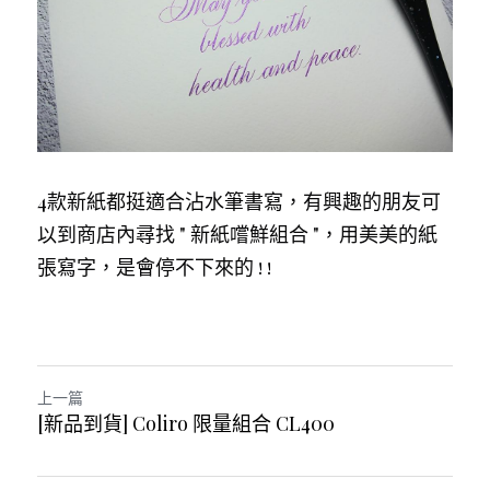
4款新紙都挺適合沾水筆書寫，有興趣的朋友可
以到商店內尋找 " 新紙嚐鮮組合 "，用美美的紙
張寫字，是會停不下來的 ! !
上一篇
[新品到貨] Coliro 限量組合 CL400