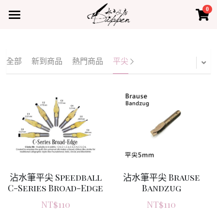
0
×
×
部落格分類
商品分類
首頁
所有商品分類
所有博客分類
產品
全部
新到商品
熱門商品
平尖
熱門商品
最新課程
水占小教室
水占小教室
聯絡我們
登錄
沾水筆平尖 Brause
沾水筆平尖 Speedball
Bandzug
C-Series Broad-Edge
NT$110
NT$110