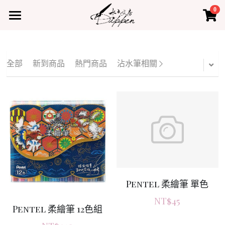
0
×
×
部落格分類
商品分類
首頁
所有商品分類
所有博客分類
產品
全部
新到商品
熱門商品
沾水筆相關
熱門商品
最新課程
水占小教室
水占小教室
聯絡我們
登錄
Pentel 柔繪筆 單色
NT$45
Pentel 柔繪筆 12色組