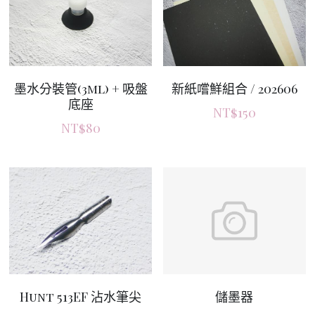
墨水分裝管(3ml) + 吸盤
新紙嚐鮮組合 / 202606
底座
NT$150
NT$80
Hunt 513EF 沾水筆尖
儲墨器