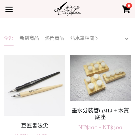
0
×
×
部落格分類
商品分類
首頁
所有商品分類
所有博客分類
產品
全部
新到商品
熱門商品
沾水筆相關
熱門商品
最新課程
水占小教室
水占小教室
聯絡我們
登錄
墨水分裝管(3ml) + 木質
底座
巨匠書法尖
NT$100 - NT$300