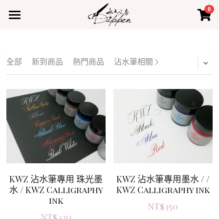
0
×
×
部落格分類
商品分類
首頁
所有商品分類
所有博客分類
產品
全部
新到商品
熱門商品
沾水筆相關
熱門商品
最新課程
水占小教室
水占小教室
聯絡我們
登錄
KWZ 沾水筆專用 珠光墨
KWZ 沾水筆專用墨水 / /
水 / KWZ Calligraphy
KWZ Calligraphy ink
ink
NT$350
NT$430