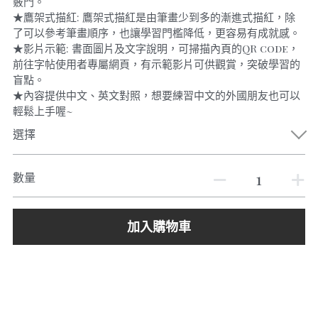
竅門。
★鷹架式描紅: 鷹架式描紅是由筆畫少到多的漸進式描紅，除
了可以參考筆畫順序，也讓學習門檻降低，更容易有成就感。
★影片示範: 書面圖片及文字說明，可掃描內頁的QR code，
前往字帖使用者專屬網頁，有示範影片可供觀賞，突破學習的
盲點。
★內容提供中文、英文對照，想要練習中文的外國朋友也可以
輕鬆上手喔~
選擇
數量
加入購物車