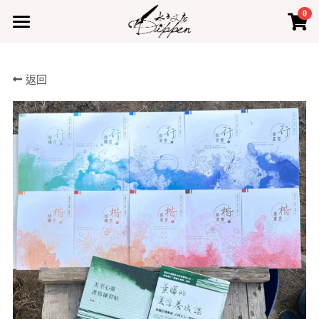
0
×
×
部落格分類
商品分類
首頁
返回
所有商品分類
所有博客分類
產品
熱門商品
最新課程
水占小教室
水占小教室
聯絡我們
登錄