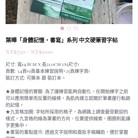
葉曄「身體記憶‧書寫」系列 中文硬筆習字帖
NT$750 - NT$900
尺寸: 寬14.8cm x 長21.0cm (A5尺寸)
頁數: 34頁(9頁基本練習說明+25頁練字頁)
裝訂方式: 可撕本 跟 裝訂本。
★身體記憶的實驗: 為了讓練習能夠自動化，在開始練字之前
可以應用簡單而反覆的線條，為肌肉建立起關於筆畫運行軌跡
的記憶。
★九宮格加圈: 字帖所採用的格子，為網路上調查最受歡迎的
樣式。九宮格的線為筆畫的方向、位置提供線索，圈圈則能讓
字更集中。
★書寫的重點提示: 透過文字說明和眉批手稿輔助，便於掌握