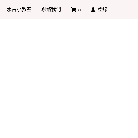
水占小教室
聯絡我們
登錄
0
/ 南瓜尖
水筆尖，也被稱為 Brause 361
寫 Copperplate（銅版
摩登體/現代體）等點尖風格的字體。
但 Brause Steno 做工更佳，
條筆劃。
寫環境