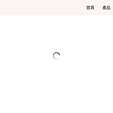
首頁
產品
沾水筆點尖 Brause Steno 361 
NT$80
Brause Steno 是一款德國製造的彈性沾
或「南瓜尖」，因其圓潤的外型而得名。適合書
體）、Modern Calligraphy（
特色說明：
• 與Leonardt Hiro 40 筆尖外型相似，
也更適合初學者。
• 筆尖彈性適中，輕微下壓即可產生粗線
• 筆尖圓潤，能適應紙張表面稍粗糙的書