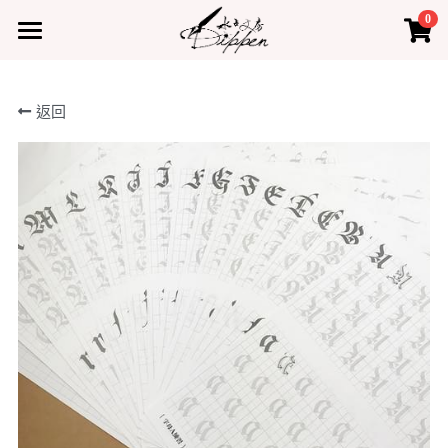
0
×
×
部落格分類
商品分類
首頁
返回
所有商品分類
所有博客分類
產品
熱門商品
最新課程
水占小教室
水占小教室
聯絡我們
登錄