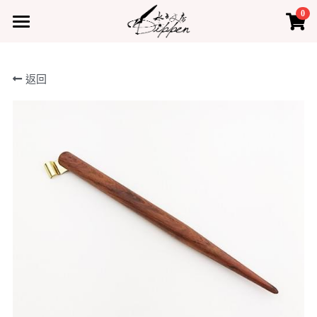
0
×
×
部落格分類
商品分類
首頁
返回
所有商品分類
所有博客分類
產品
熱門商品
最新課程
水占小教室
水占小教室
聯絡我們
登錄