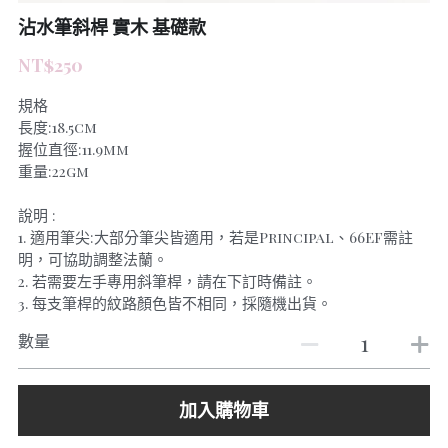
沾水筆斜桿 實木 基礎款
NT$250
規格
長度:18.5cm
握位直徑:11.9mm
重量:22gm
說明 :
1. 適用筆尖:大部分筆尖皆適用，若是Principal、66EF需註
明，可協助調整法蘭。
2. 若需要左手專用斜筆桿，請在下訂時備註。
3. 每支筆桿的紋路顏色皆不相同，採隨機出貨。
數量
加入購物車