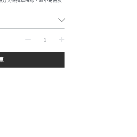
用壓轉方式擦拭草稿線，較不易傷及
車