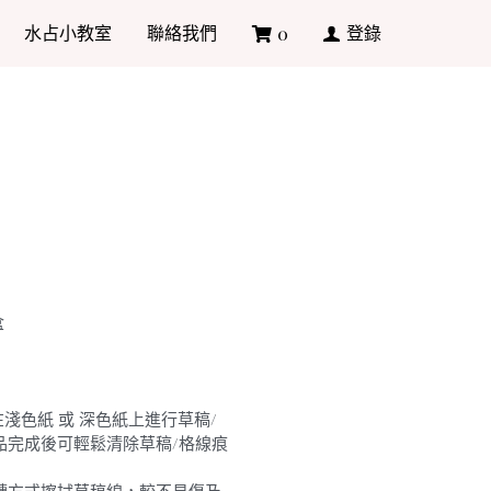
水占小教室
聯絡我們
登錄
0
盒
合在淺色紙 或 深色紙上進行草稿/
品完成後可輕鬆清除草稿/格線痕