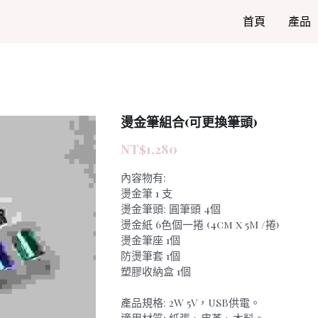
首頁
產品
燙金筆組合(可更換筆頭)
NT$1,280
內容物有:
燙金筆 1 支
燙金筆頭: 圓筆頭 4個
燙金紙 6色個一捲 (4cm x 5M /捲)
燙金筆座 1個
防燙筆套 1個
塑膠收納盒 1個
產品規格: 2W 5V，USB供電。