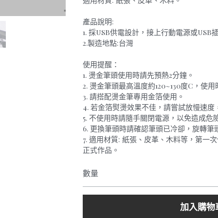
適用材質: 紙張、皮革、木料。
產品說明:
1. 採USB供電設計，接上行動電源或US
2.製造地點:台灣
使用提醒：
1. 燙金筆頭使用時請先預熱2分鐘。
2. 燙金筆頭最高溫度約120~130度C，
3. 請搭配燙金筆專用金箔使用。
4. 若金箔熨燙效果不佳，請嘗試放慢速
5. 不使用時請隨手關閉電源，以免造成
6. 更換筆頭時請確認筆頭已冷卻，旋轉
7. 適用材質: 紙張、皮革、木料等，第
正式作品。
數量
加入購物