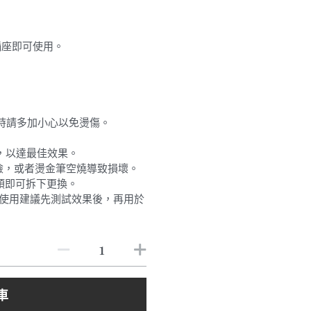
B插座即可使用。
使用時請多加小心以免燙傷。
度，以達最佳效果。
危險，或者燙金筆空燒導致損壞。
筆頭即可拆下更換。
一次使用建議先測試效果後，再用於
車