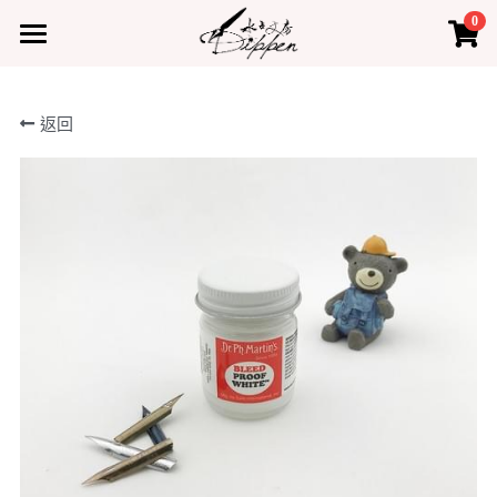
0
×
×
部落格分類
商品分類
首頁
返回
所有商品分類
所有博客分類
產品
熱門商品
最新課程
水占小教室
水占小教室
聯絡我們
登錄