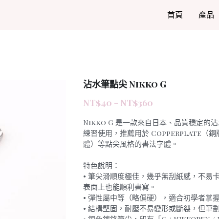
首頁
產品
沾水筆點尖 Nikko G
NT$40 - NT$360
Nikko G 是一款來自日本、品質穩定
練習使用，推薦用於 Copperplate（銅
體）等點尖風格的書法字體。
特色說明：
• 筆尖滑順度極佳，幾乎無刮紙感，不易
表面上也能順利書寫。
• 彈性屬中等（略偏硬），適合初學者掌
• 結構堅固，耐壓不易變形或斷裂，但筆