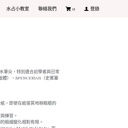
水占小教室
聯絡我們
登錄
0
的沾水筆尖，特別適合初學者與日常
版體）、Spencerian（史賓塞
卡紙，即使在紙張質地稍粗糙的
握與練習。
劃的粗細變化相對有限。