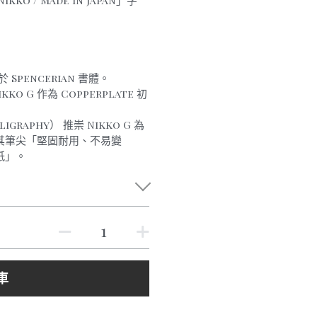
kko / Made in Japan」字
於 Spencerian 書體。
kko G 作為 Copperplate 初
igraphy） 推崇 Nikko G 為
其筆尖「堅固耐用、不易變
紙」。
車