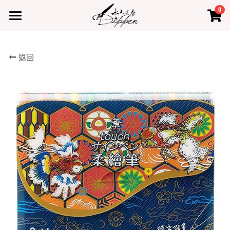
0
×
×
部落格分類
商品分類
首頁
返回
所有商品分類
所有博客分類
產品
熱門商品
最新課程
水占小教室
水占小教室
聯絡我們
登錄