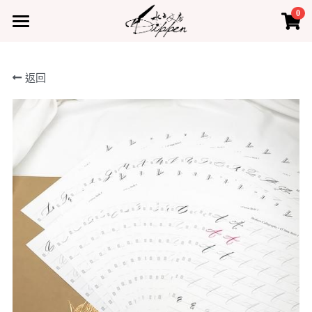
0
×
×
部落格分類
商品分類
首頁
返回
所有商品分類
所有博客分類
產品
熱門商品
最新課程
水占小教室
水占小教室
聯絡我們
登錄