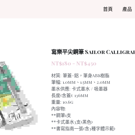
首頁
產品
寫樂平尖鋼筆 Sailor Calligra
NT$180 - NT$450
材質: 筆蓋-鋁，筆身ABS樹脂
筆幅: 1.0mm、1.5mm、2.0mm
墨水供應: 卡式墨水 / 吸墨器
長度(含蓋): 136mm
重量: 10.6g
內容物:
**鋼筆1支
**卡式墨水3支(黑色)
**書寫指南一張(含3種字體示範)