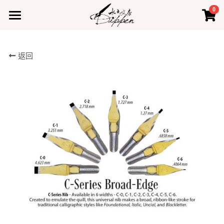
0
×
×
部落格分類
商品分類
首頁
返回
所有商品分類
所有博客分類
產品
熱門商品
最新課程
水占小教室
水占小教室
聯絡我們
登錄