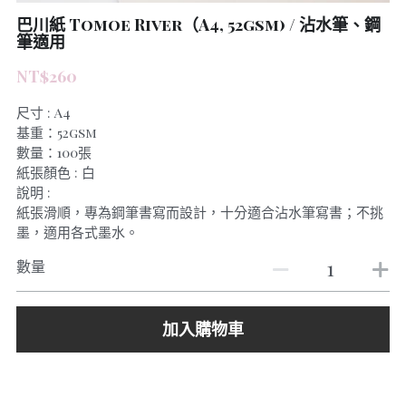
巴川紙 Tomoe River（A4, 52gsm) / 沾水筆、鋼
筆適用
NT$260
尺寸 : A4
基重：52gsm
數量：100張
紙張顏色 : 白
說明 :
紙張滑順，專為鋼筆書寫而設計，十分適合沾水筆寫書；不挑
墨，適用各式墨水。
數量
加入購物車